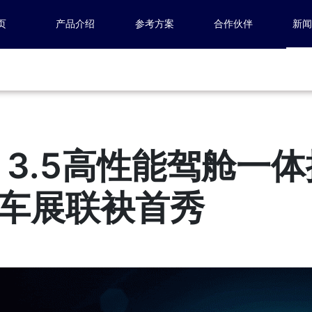
页
产品介绍
参考方案
合作伙伴
新
C 3.5高性能驾舱一
车展联袂首秀