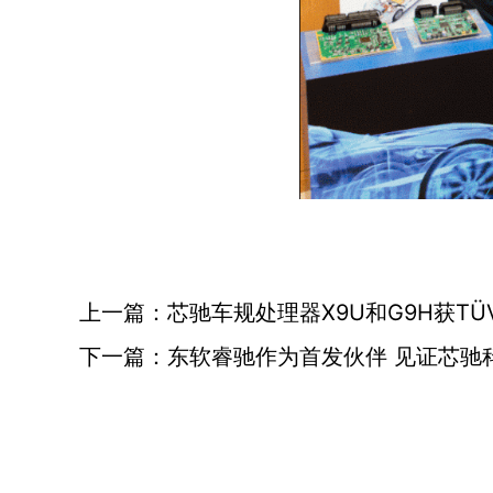
上一篇：芯驰车规处理器X9U和G9H获TÜV
下一篇：东软睿驰作为首发伙伴 见证芯驰