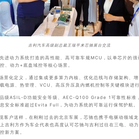
吉利汽车高级副总裁王瑞平来芯驰展台交流
汽车先进动力系统打造的高性能、高可靠车规MCU，以单芯片的
控、动力+底盘域控等核心场景。
深度场景化定义，通过集成更多算力内核、优化总线与存储架构、
载电源、热管理、VCU、高压升压及内燃机控制等关键模块进
级ASIL-D功能安全等级、AEC-Q100 Grade 1可靠性
安全标准超过Evita Full，为动力系统的可靠运行保驾护航。
实现客户送样，在刚刚过去的北京车展，芯驰也携手电驱动领域龙
上吉利方作为车企代表也高度认可芯驰与吉利过往在三电、动力
控新方案。